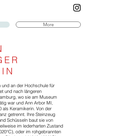
More
N
GER
LIN
n und an der Hochschule für
det und nach längeren
 Hamburg, wo sie am Museum
ätig war und Ann Arbor MI,
0 als Keramikerin. Von der
ganz getrennt. Ihre Steinzeug
und Schüsseln baut sie von
teilweise im lederharten Zustand
020°C), oder im rohgebrannten