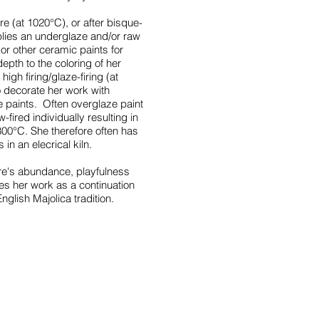
re (at 1020°C), or after bisque-
lies an underglaze and/or raw
or other ceramic paints for
epth to the coloring of her
high firing/glaze-firing (at
 decorate her work with
e paints. Often overglaze paint
-fired individually resulting in
 800°C. She therefore often has
 in an elecrical kiln.
re's abundance, playfulness
es her work as a continuation
English Majolica tradition.