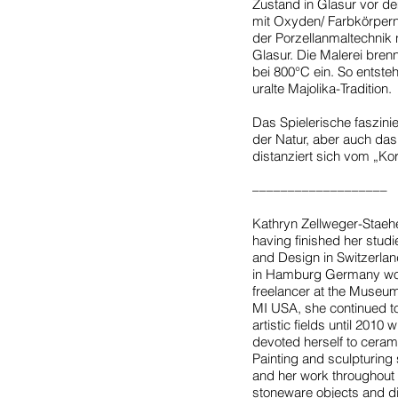
Zustand in Glasur vor d
mit Oxyden/ Farbkörpern 
der Porzellanmaltechnik
Glasur. Die Malerei brenn
bei 800°C ein. So entste
uralte Majolika-Tradition.
Das Spielerische faszinie
der Natur, aber auch das 
distanziert sich vom „Ko
–––––––––––––––––––
Kathryn Zellweger-Staehe
having finished her studi
and Design in Switzerlan
in Hamburg Germany work
freelancer at the Museum
MI USA, she continued to
artistic fields until 201
devoted herself to ceram
Painting and sculpturing 
and her work throughout 
stoneware objects and d