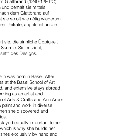
em Glattbrand (1240-1280°C)
und bemalt sie mittels
 nach dem Glattbrand auf
t sie so oft wie nötig wiederum
hen Unikate, angelehnt an die
rt sie, die sinnliche Üppigkeit
Skurrile. Sie entzieht,
rsett“ des Designs.
lin was born in Basel. After
es at the Basel School of Art
d, and extensive stays abroad
ing as an artist and
 of Arts & Crafts and Ann Arbor
 paint and work in diverse
0 when she discovered and
ics.
stayed equally important to her
which is why she builds her
ishes exclusivly by hand and